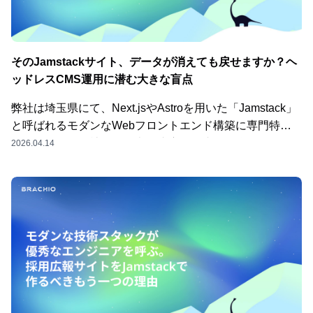
そのJamstackサイト、データが消えても戻せますか？ヘ
ッドレスCMS運用に潜む大きな盲点
弊社は埼玉県にて、Next.jsやAstroを用いた「Jamstack」
と呼ばれるモダンなWebフロントエンド構築に専門特化
している開発会社です。表示速度の爆速化、強固なセキュ
2026.04.14
リティ、快適な開発体験。 これらを実現するために
「microCMS」などのヘッドレスCMSを導入する企業様が
非常に増えています。しかし、モダンで完璧に見える
Jamstackサイト運用にも、**実は見落とされがちな「大き
な盲点」**が存在します。それが、**「データが消えてし
まった時の復元（バックアップ）体制」**です。弊社が保
守プランにて「自動バックアップ基盤」の構築を強く推奨
し、標準化している本当の理由をお話しします。
microCMSなどのヘッドレスCMSはクラウドサービス