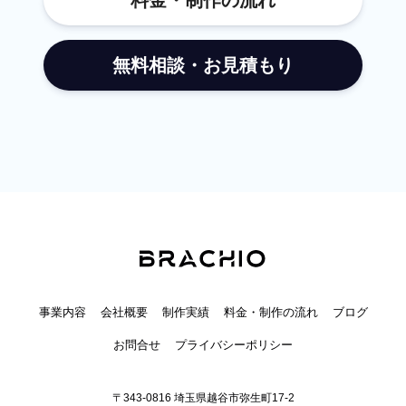
料金・制作の流れ
います。Next.jsなどのモダンな技術を駆使し、を実現し
ます。「Jamstackにすると更新が難しくなるのでは？」
無料相談・お見積もり
という心配は無用です。 ブラキオでは、日本発のヘッド
レスCMSである**「microCMS」**の導入を推奨していま
す。WordPressのように直感的な管理画面から、エンジニ
アでなくてもテキストや画像の差し替えが可能です。「記
事を作成したのにプレビューできない」というヘッドレス
CMS特有の課題も、ブラキオならプレビュー画面を実装
することで解決します。広告代理店・制作会社様のパート
ナーとしてブラキオは、広告代理店様やデザイン会社様か
らの技術パートナーとしての開発依頼も歓迎しています。
「デザインにはこだわりたいが、高負荷に耐えられる実装
技術がない」「ReactやNext.jsでの開発リソースが足りな
い」といった場合は、ぜひご相談ください。テックリード
事業内容
会社概要
制作実績
料金・制作の流れ
ブログ
としてプロジェクトを支援します。「サーバーが落ちるか
お問合せ
プライバシーポリシー
もしれない」という不安を抱えながらキャンペーン初日を
迎えるのは、もう終わりにしましょう。• • • Jamstack
〒343-0816 埼玉県越谷市弥生町17-2
は、Webサイトを単なる「表示物」から、ビジネスを加