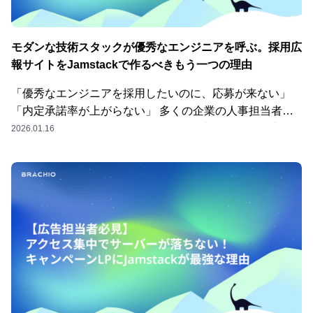
（SaaS）であり、インフラの管理はベンダー側が行って
くれます。「自社サーバーを持たないから保守が楽」とい
うのはJamstackの大きなメリットです。しかし、もし、
モダンな技術スタックが優秀なエンジニアを呼ぶ。採用広
社内の運用担当者が間違えて重要な記事やカテゴリをごっ
報サイトをJamstackで作るべきもう一つの理由
そり削除してしまった場合。クラウドサービスの提供元に
「昨日の状態に戻してください！」と頼んでも、基本的に
「優秀なエンジニアを採用したいのに、応募が来ない」
は応じてくれません。標準機能では元に戻せないデータを
「内定承諾率が上がらない」 多くの企業の人事担当者や
どう守るか。これがJamstack運用における最大の課題な
CTOが、この悩みを抱えています。給与や待遇は見直し
2026.01.16
のです。「データが消える」と聞くとサイバー攻撃を想像
たはずなのに、なぜでしょうか？実は、技術感度の高いエ
するかもしれませんが、Jamstack構成において外部から
ンジニアほど、応募前にその企業の**「技術偏差値」「採
CMSをハッキングされるリスクは極めて低いです。現場
用サイトそのものが、どう作られているか」**です。「う
で起こるデータ消失事故のほとんどは、どれだけ気をつけ
ちはDX（デジタルトランスフォーメーション）を推進す
ていても、人間である以上ミスを100%防ぐことは不可能
るテックカンパニーです」と謳っている採用サイトが、表
です。バックアップは、その「もしも」の時のための命綱
示の遅いレガシーなCMSで作られていたり、スマホでの
になります。「月に1回、担当者が手動でデータをエクス
挙動が不安定だったりしたら、エンジニアはどう思うでし
ポートする」という運用ルールを設けている企業様もいら
ょうか？今回は、採用サイトを単なる「求人情報の掲載場
っしゃいますが、私たちはこれを推奨しません。担当者が
所」から、「技術力を証明するプレゼンテーションの場」
忙しくて忘れてしまったり、退職によって引き継がれなか
へと変えるための**Jamstack（ジャムスタック）**活用術