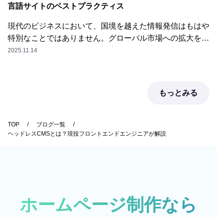
言語サイトのベストプラクティス
め、学習コストが低く、技術的な断絶が起きません。
です。CDNは世界中に配置されたサーバーのネットワー
ます。Jamstackの導入を検討する際に懸念される点と、
「WordPressの独自タグやPHPに悩み、プラグインの干
クです。ユーザーがアクセスした際、オリジナルのサーバ
それに対するブラキオの具体的なソリューションを提示し
現代のビジネスにおいて、国境を越えた情報発信はもはや
渉に苦しむ」……そんな"しんどい"作業からエンジニアを
ーに負荷をかけるのではなく、ユーザーに最も近い場所に
ます。Jamstackは、もはや外部公開サイトのためだけの
特別なことではありません。グローバル市場への拡大を目
解放してあげることも、立派な採用広報（離職防止）の一
あるCDNサーバーからページのコピー（キャッシュ）を
技術ではありません。その高速性、強固なセキュリティ、
指す企業にとって、多言語対応のWebサイトは必要不可
2025.11.14
つと言えるでしょう。採用サイトの表示速度は、求職者の
渡すだけなので、処理負荷がほとんどかかりません。これ
運用コストの低さ、そして高い管理性は、社内ポータルや
欠な存在となっています。しかし、多くの企業が多言語サ
志望度に直結します。Googleの調査によれば、表示速度
により、を実現できます。広告担当者は、サーバー監視画
ドキュメントサイトといった社内向けWebサイトにおい
イトの構築において、以下のような課題に直面していま
が遅れるだけでユーザーの直帰率は急増します。情報収集
面に張り付くことなく、安心して夜を過ごせるようになり
ても絶大なメリットをもたらします。Jamstackを導入す
す。これらの課題を解決し、高速かつSEOに強く、そし
段階の求職者にストレスを与えてしまっては、エントリー
ます。LPにおいて「表示速度」は命です。Googleの調査
もっとみる
ることは、企業の情報共有を効率化し、社員の生産性を向
て運用しやすい多言語サイトを構築するための最適なソリ
ボタンを押されることはありません。Jamstackは、事前
によると、モバイルページの表示速度が遅れるだけで、ユ
上させ、ひいては強固なセキュリティ基盤を築く、まさに
ューションとして、今、との組み合わせが注目されていま
に生成した静的ファイルをCDN（コンテンツ配信ネット
ーザーの直帰率は急増すると言われています。せっかく広
となり得るのです。ブラキオは、Next.js/Jamstack、そし
す。本記事では、Next.js/Jamstack環境で、効果的かつ効
TOP
ブログ一覧
ワーク）から配信するため、圧倒的な表示速度を誇りま
告費をかけて集客しても、表示が遅いだけでユーザーは離
てmicroCMSを用いた社内ポータル・ドキュメントサイト
ヘッドレスCMSとは？現役フロントエンドエンジニアが解説
率的に多言語サイトを構築・運用するための具体的な方法
す。 Next.jsを用いて適切に構築すれば、Googleが重視す
脱してしまうのです。Jamstackは、アクセス時に複雑な
構築の専門家です。貴社の社内課題を丁寧にヒアリング
論と、知っておくべきベストプラクティスを解説します。
るCore Web Vitals（LCPなど）のスコアで高得点を出す
処理を行わないため、表示が爆速です。 ブラキオが得意
し、最適なソリューションを提案することで、貴社のDX
Next.jsは、多言語サイト構築を強力にサポートする国際
ことも容易です。「Lighthouseのスコアがオールグリーン
とするなどのフレームワークを使用すれば、Googleが
を強力に推進します。社内情報共有の非効率さに悩んでい
化（i18n）ルーティング機能を標準で提供しています。多
（満点に近い状態）であること」。これ自体が、技術にこ
SEOやUXの指標とするCore Web Vitals（特にLCP：最大
ませんか？ Jamstackで実現する次世代の社内ポータルに
言語コンテンツの管理と配信の効率化には、ヘッドレス
だわるエンジニアへの最強のアピール材料になります。採
コンテンツの描画速度）で高得点を出すことが容易になり
ついて、ぜひ一度ブラキオにご相談ください。
CMSの活用が不可欠です。多言語サイトにおけるSEOは
ホームページ制作なら
用サイトのリニューアルは、単にデザインを綺麗にするだ
ます。「速い」ことは、ユーザー体験を向上させるだけで
非常に複雑ですが、適切な対策を行うことで、各言語圏で
けでは不十分です。 ブラキオは、デザインカンプとWeb
なく、となります。キャンペーン用のLPは、期間終了後