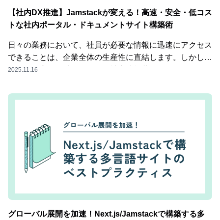
ーを探している」そんなお悩みをお持ちの企業様は、ぜひ
的負債への警戒）を抱かせかねません。採用サイトは、鮮
ク）」**構成のランディングページ（LP）について解説し
【社内DX推進】Jamstackが変える！高速・安全・低コス
株式会社ブラキオにご相談ください。技術力と万全のサポ
度が命です。社員インタビューの追加や募集要項の変更な
ます。多くの企業で採用されているWordPressなどの「動
トな社内ポータル・ドキュメントサイト構築術
ート体制で、お客様のWebビジネスを裏からしっかりと
ど、頻繁な更新が求められます。ここでJamstack構成
的CMS」は、ユーザーがアクセスするたびにサーバーが
支えます。
（Next.js × ヘッドレスCMS）が真価を発揮します。コン
データベースと通信し、ページを都度生成して表示する仕
日々の業務において、社員が必要な情報に迅速にアクセス
テンツ管理には、日本発のヘッドレスCMSである
組みになっています。通常時のアクセス数であれば問題あ
できることは、企業全体の生産性に直結します。しかし、
**「microCMS」**の導入を推奨しています。 従来のCMS
りませんが、キャンペーンなどで短期間に数万〜数十万の
多くの企業では以下のような社内情報共有に関する悩みを
2025.11.16
のようにサーバー管理やプラグインの更新に怯える必要は
アクセスが集中（スパイク）すると、データベースへの問
抱えています。従来の社内ポータルやドキュメント管理シ
ありません。直感的な管理画面から、エンジニアの手を借
い合わせ処理が追いつかなくなります。その結果、サーバ
ステム（SharePoint, Confluence, Wikiなど）は、導入・
りずに人事担当者だけでコンテンツを更新できます。ま
ーのCPUやメモリがパンクし、サイトが閲覧不能になっ
運用コストが高く、多機能ゆえに使いこなすのが難しいと
た、ヘッドレスCMS導入時の懸念点である「記事のプレ
てしまうのです。これ防ぐために、キャンペーン期間だけ
いった課題を抱えがちです。一方で、ウェブサイト構築の
ビュー」についても、ブラキオの実装なら解決可能です。
高額なサーバー増強を行うこともありますが、コスト効率
次世代標準として注目されるは、その高速性、安全性、ス
「記事作成したんだけどプレビューできないんですか？」
が悪く、予測を上回るアクセスが来れば結局ダウンしてし
ケーラビリティから、外部向けサイトだけでなく、実はと
とクライアントに言われる前に、公開ボタンを押さずに下
まうリスクは消えません。Jamstackは、これまでのWeb
なり得ます。本記事では、Jamstackが、高速・安全・低
書きプレビューができる環境を構築するため、安心して記
サイトの常識を覆すアーキテクチャです。広告キャンペー
コストで効果的な社内情報共有基盤をいかに構築するかを
事を作成できます。もし社内のエンジニアが採用サイトの
ンのLPにおいて、なぜJamstackが最適解なのか、3つの理
具体的に解説します。Jamstackの特性が、社内利用の
保守に関わる場合でも、Jamstackならストレスフリーで
由を解説します。Jamstackの最大の特徴は、事前に生成
Webサイトにおいて具体的にどのようなメリットを生み
す。 普段のプロダクト開発で使用しているReactやVueの
したHTMLファイル（静的ファイル）を**CDN（コンテン
出すかを見ていきましょう。Jamstackを導入すること
グローバル展開を加速！Next.js/Jamstackで構築する多
知識（コンポーネント指向）でメンテナンスができるた
ツ配信ネットワーク）**という仕組みを使って配信する点
で、以下のような業務改善や情報共有の最適化が期待でき