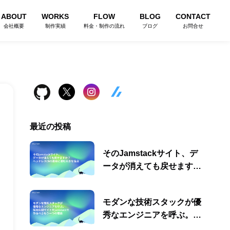
ABOUT
WORKS
FLOW
BLOG
CONTACT
会社概要
制作実績
料金・制作の流れ
ブログ
お問合せ
最近の投稿
そのJamstackサイト、デ
ータが消えても戻せます
か？ヘッドレスCMS運用に
潜む大きな盲点
モダンな技術スタックが優
秀なエンジニアを呼ぶ。採
用広報サイトをJamstack