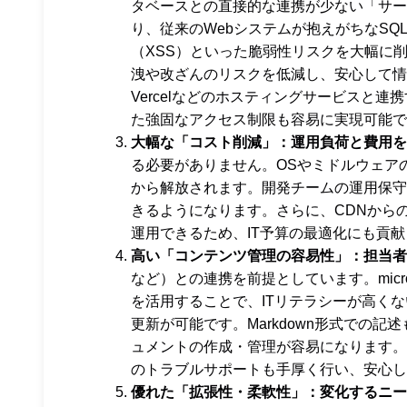
タベースとの直接的な連携が少ない「サー
り、従来のWebシステムが抱えがちなS
（XSS）といった脆弱性リスクを大幅に
洩や改ざんのリスクを低減し、安心して情報
Vercelなどのホスティングサービスと連
た強固なアクセス制限も容易に実現可能で
大幅な「コスト削減」：運用負荷と費用を
る必要がありません。OSやミドルウェア
から解放されます。開発チームの運用保守
きるようになります。さらに、CDNから
運用できるため、IT予算の最適化にも貢
高い「コンテンツ管理の容易性」：担当者
など）との連携を前提としています。mic
を活用することで、ITリテラシーが高く
更新が可能です。Markdown形式での
ュメントの作成・管理が容易になります。
のトラブルサポートも手厚く行い、安心し
優れた「拡張性・柔軟性」：変化するニー