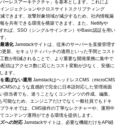
バーレスアーキテクチャ」を基本とします。これによ
QLインジェクションやクロスサイトスクリプティング
削減できます。攻撃対象領域が減少するため、社内情報漏
を共有できる環境を構築できます。また、Netlifyや
携すれば、SSO（シングルサインオン）やBasic認証を用い
す。
最適化
Jamstackサイトは、従来のサーバーを直接管理す
の更新、セキュリティパッチの適用といった手間とコスト
工数が削減されることで、より重要な開発業務に集中で
の配信はアクセス数に応じたコスト変動が少なく、安価に
献します。
を選ばない運用
JamstackはヘッドレスCMS（microCMS
roCMSのような直感的で完全に日本語対応した管理画面
ない担当者でも、迷うことなくコンテンツの作成、編集、
記述も可能なため、エンジニアだけでなく一般社員でもドキ
ブラキオでは、CMS操作の丁寧なレクチャーや、運用中
てコンテンツ運用ができる環境を提供します。
ズへの対応
Jamstackサイトは、必要な機能だけをAPI経