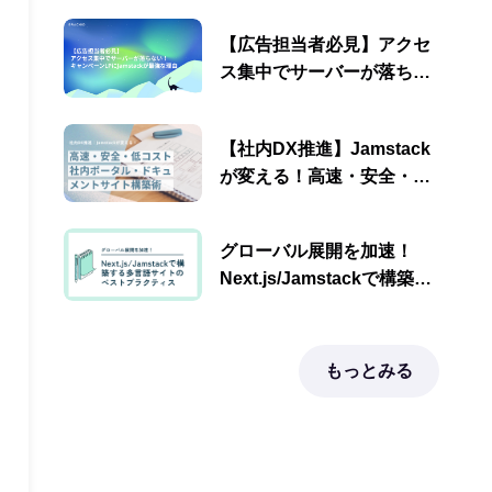
で作るべきもう一つの理由
【広告担当者必見】アクセ
ス集中でサーバーが落ちな
い！キャンペーンLPに
Jamstackが最強な理由
【社内DX推進】Jamstack
が変える！高速・安全・低
コストな社内ポータル・ド
キュメントサイト構築術
グローバル展開を加速！
Next.js/Jamstackで構築す
る多言語サイトのベストプ
ラクティス
もっとみる